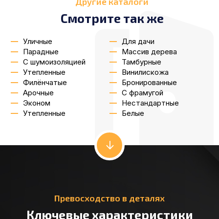
Другие каталоги
Смотрите так же
Уличные
Для дачи
Парадные
Массив дерева
С шумоизоляцией
Тамбурные
Утепленные
Винилискожа
Филёнчатые
Бронированные
Арочные
С фрамугой
Эконом
Нестандартные
Утепленные
Белые
Превосходство в деталях
Ключевые характеристики